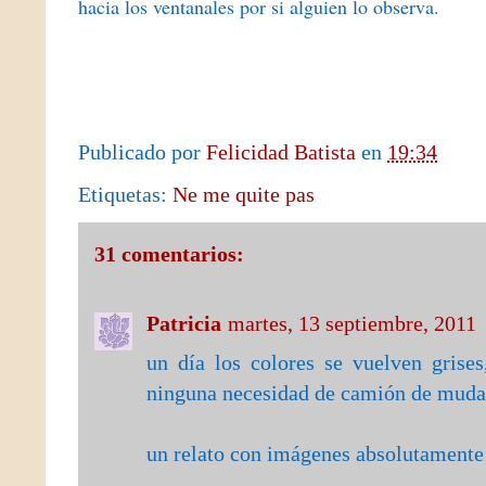
hacia los ventanales por si alguien lo observa.
Publicado por
Felicidad Batista
en
19:34
Etiquetas:
Ne me quite pas
31 comentarios:
Patricia
martes, 13 septiembre, 2011
un día los colores se vuelven grises
ninguna necesidad de camión de mudan
un relato con imágenes absolutamente 