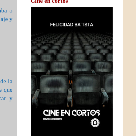
Cine en cortos
mba o
aje y
de la
s que
tar y