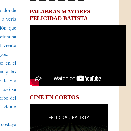
a donde
PALABRAS MAYORES.
FELICIDAD BATISTA
 a verla
ción que
ccionaba
l viento
uyos.
se en el
ua y las
e la vio
cruzó su
CINE EN CORTOS
orbo del
l viento
 soslayo