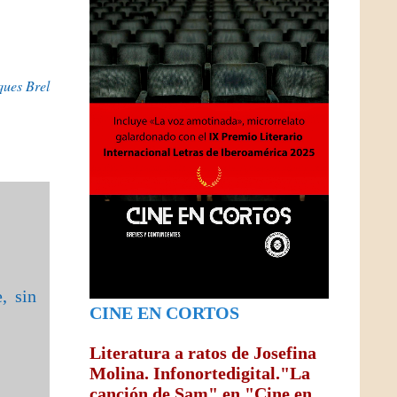
ques Brel
, sin
CINE EN CORTOS
Literatura a ratos de Josefina
Molina. Infonortedigital."La
canción de Sam" en "Cine en