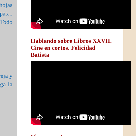
 hojas
as...
 Todo
Hablando sobre Libros XXVII.
Cine en cortos. Felicidad
Batista
reja y
ga la