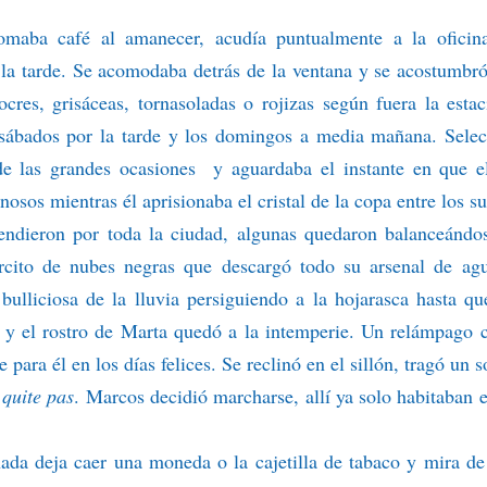
Tomaba café al amanecer, acudía puntualmente a la oficin
la tarde. Se acomodaba detrás de la ventana y se acostumbró
res, grisáceas, tornasoladas o rojizas según fuera la esta
 sábados por la tarde y los domingos a media mañana. Sele
de las grandes ocasiones y aguardaba el instante en que e
osos mientras él aprisionaba el cristal de la copa entre los s
endieron por toda la ciudad, algunas quedaron balanceándo
ército de nubes negras que descargó todo su arsenal de ag
bulliciosa de la lluvia persiguiendo a la hojarasca hasta qu
s y el rostro de Marta quedó a la intemperie. Un relámpago 
para él en los días felices. Se reclinó en el sillón, tragó un s
quite pas
. Marcos decidió marcharse, allí ya solo habitaban e
da deja caer una moneda o la cajetilla de tabaco y mira de