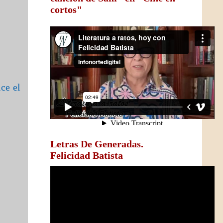
cortos"
ice el
Letras De Generadas.
Felicidad Batista