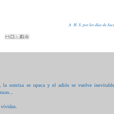
A H. S. por los días de Jac
, la sonrisa se opaca y el adiós se vuelve inevitable
zas...
vívidas.