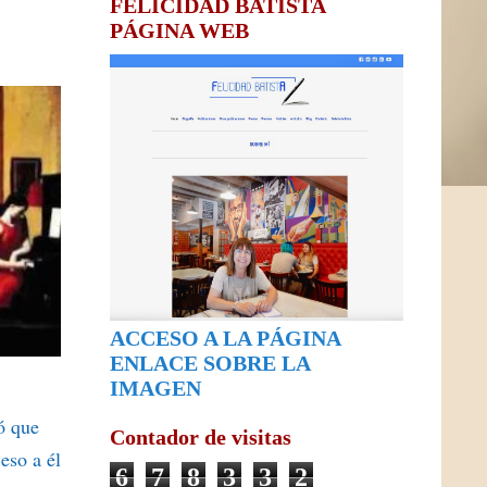
FELICIDAD BATISTA
PÁGINA WEB
ACCESO A LA PÁGINA
ENLACE SOBRE LA
IMAGEN
ó que
Contador de visitas
eso a él
6
7
8
3
3
2