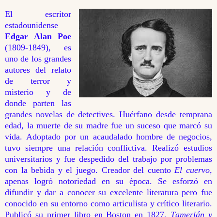
El escritor
estadounidense
Edgar Alan Poe
(1809-1849), es
uno de los grandes
autores del relato
de terror y
misterio y de
donde parten las
grandes novelas de detectives. Huérfano desde temprana
edad, la muerte de su madre fue un suceso que marcó su
vida. Adoptado por un acaudalado hombre de negocios,
tuvo siempre una relación conflictiva. Realizó estudios
universitarios y fue despedido del trabajo por problemas
con la bebida y el juego. Creador del cuento
El cuervo
,
apenas logró notoriedad en su época. Se esforzó en
difundir y dar a conocer su excelente literatura pero fue
conocido en su entorno como articulista y crítico literario.
Publicó su primer libro en Boston en 1827,
Tamerlán y