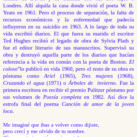
Londres. Allí alquila la casa donde vivió el poeta W. B.
Yeats en 1961. Pero el proceso de separación, la falta de
recursos económicos y la enfermedad que padecía
influyeron en su suicidio en 1963. A lo largo de toda su
vida escribió diarios. El que fuera su marido el escritor
Ted Hughes recibió el legado de obra de Sylvia Plath y
fue el editor literario de sus manuscritos. Supervisó su
obra y destruyó aquella parte de los diarios que hacían
referencia a la vida en común con la poeta de Boston.
El
coloso
”lo publicó en vida 1960, pero el resto de su obra es
póstuma como
Ariel
(1965),
Tres mujeres
(1968),
Cruzando el agua
(1971) o
Árboles de invierno
. Fue la
primera escritora en recibir el premio Pulitzer póstumo por
sus volumen de
Poesía completa
en 1982. Así dice la
estrofa final del poema
Canción de amor de la joven
loca
.
Me imaginé que ibas a volver como dijiste,
pero crecí y me olvido de tu nombre.