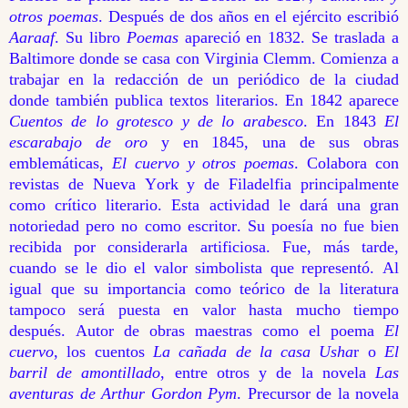
otros poemas
. Después de dos años en el ejército escribió
Aaraaf
. Su libro
Poemas
apareció en 1832. Se traslada a
Baltimore donde se casa con Virginia Clemm. Comienza a
trabajar en la redacción de un periódico de la ciudad
donde también publica textos literarios. En 1842 aparece
Cuentos de lo grotesco y de lo arabesco
. En 1843
El
escarabajo de oro
y en 1845, una de sus obras
emblemáticas,
El cuervo y otros poemas
. Colabora con
revistas de Nueva York y de Filadelfia principalmente
como crítico literario. Esta actividad le dará una gran
notoriedad pero no como escritor. Su poesía no fue bien
recibida por considerarla artificiosa. Fue, más tarde,
cuando se le dio el valor simbolista que representó. Al
igual que su importancia como teórico de la literatura
tampoco será puesta en valor hasta mucho tiempo
después. Autor de obras maestras como el poema
El
cuervo
, los cuentos
La cañada de la casa Usha
r o
El
barril de amontillado
, entre otros y de la novela
Las
aventuras de Arthur Gordon Pym
. Precursor de la novela