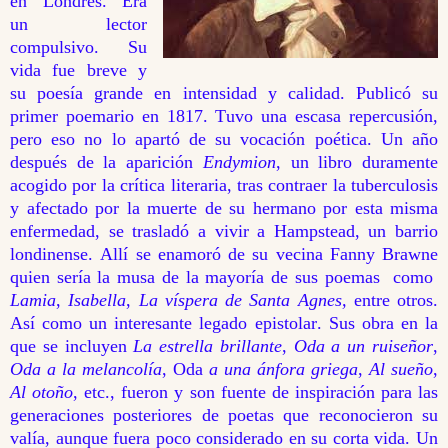
en Londres. Era
un lector
compulsivo. Su
vida fue breve y
su poesía grande en intensidad y calidad. Publicó su
primer poemario en 1817. Tuvo una escasa repercusión,
pero eso no lo apartó de su vocación poética. Un año
después de la aparición
Endymion
, un libro duramente
acogido por la crítica literaria, tras contraer la tuberculosis
y afectado por la muerte de su hermano por esta misma
enfermedad, se trasladó a vivir a Hampstead, un barrio
londinense. Allí se enamoró de su vecina Fanny Brawne
quien sería la musa de la mayoría de sus poemas como
Lamia
,
Isabella
,
La víspera de Santa Agnes,
entre otros.
Así como un interesante legado epistolar. Sus obra en la
que se incluyen
La estrella brillante
,
Oda a un ruiseñor
,
Oda a la melancolía
, Oda
a una ánfora griega
,
Al sueño
,
Al otoño
, etc., fueron y son fuente de inspiración para las
generaciones posteriores de poetas que reconocieron su
valía, aunque fuera poco considerado en su corta vida. Un