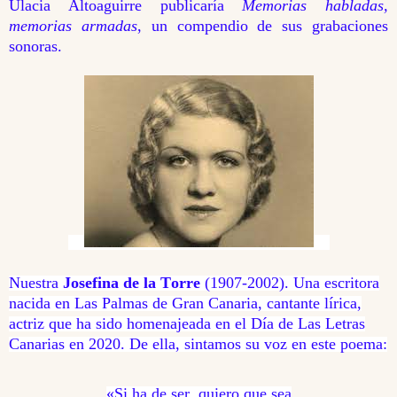
Ulacia Altoaguirre publicaría
Memorias habladas,
memorias armadas
, un compendio de sus grabaciones
sonoras.
Nuestra
Josefina de la Torre
(1907-2002). Una escritora
nacida en Las Palmas de Gran Canaria, cantante lírica,
actriz que ha sido homenajeada en el Día de Las Letras
Canarias en 2020. De ella, sintamos su voz en este poema:
«Si ha de ser, quiero que sea