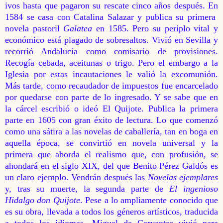
ivos hasta que pagaron su rescate cinco años después. En
1584 se casa con Catalina Salazar y publica su primera
novela pastoril
Galatea
en 1585. Pero su periplo vital y
económico está plagado de sobresaltos. Vivió en Sevilla y
recorrió Andalucía como comisario de provisiones.
Recogía cebada, aceitunas o trigo. Pero el embargo a la
Iglesia por estas incautaciones le valió la excomunión.
Más tarde, como recaudador de impuestos fue encarcelado
por quedarse con parte de lo ingresado. Y se sabe que en
la cárcel escribió o ideó El Quijote. Publica la primera
parte en 1605 con gran éxito de lectura. Lo que comenzó
como una sátira a las novelas de caballería, tan en boga en
aquella época, se convirtió en novela universal y la
primera que aborda el realismo que, con profusión, se
ahondará en el siglo XIX, del que Benito Pérez Galdós es
un claro ejemplo. Vendrán después las
Novelas ejemplares
y, tras su muerte, la segunda parte de
El ingenioso
Hidalgo don Quijote
. Pese a lo ampliamente conocido que
es su obra, llevada a todos los géneros artísticos, traducida
a todos los idiomas, Miguel de Cervantes vivió para