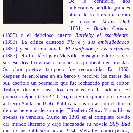
De lo contrario, nos
hubiéramos perdido grandes
obras de la literatura como
las novelas
Moby Dick
(1851) y
Benito Cereno
(1855) o el delicioso cuento
Bartleby el escribiente
(1853). La crítica destrozó
Pierre y sus ambigüedades
(1852) y su última novela
El estafador y sus disfraces
(1857). No fue fácil para Melville conseguir editores para
sus escritos. En varias ocasiones los publicaba en revistas.
Su obra poética tampoco fue reconocida. En 1860,
después de enrolares en un barco y recorrer los mares del
sur, escribió un poemario que fue rechazado por el editor.
Trabajó durante casi dos décadas en la aduana. El
poemario épico
Clarel
(1876), estuvo inspirado en su viaje
a Tierra Santa en 1856. Publicaba sus obras con el dinero
de una herencia de su mujer Elizabeth Shaw. Y sus libros
apenas se vendían. Murió en 1891 en el completo olvido
del mundo literario y dejó inacabada su novela
Billy Bud
que no se publicaría hasta 1924. Melville, como pocos,