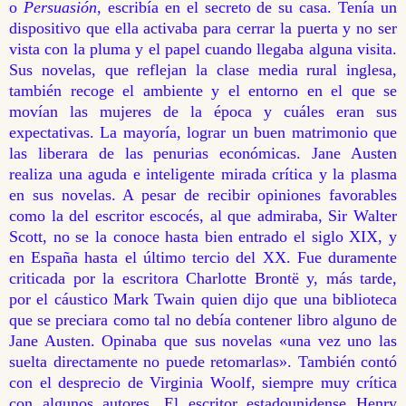
o
Persuasión
, escribía en el secreto de su casa. Tenía un
dispositivo que ella activaba para cerrar la puerta y no ser
vista con la pluma y el papel cuando llegaba alguna visita.
Sus novelas, que reflejan la clase media rural inglesa,
también recoge el ambiente y el entorno en el que se
movían las mujeres de la época y cuáles eran sus
expectativas. La mayoría, lograr un buen matrimonio que
las liberara de las penurias económicas. Jane Austen
realiza una aguda e inteligente mirada crítica y la plasma
en sus novelas. A pesar de recibir opiniones favorables
como la del escritor escocés, al que admiraba, Sir Walter
Scott, no se la conoce hasta bien entrado el siglo XIX, y
en España hasta el último tercio del XX. Fue duramente
criticada por la escritora Charlotte Brontë y, más tarde,
por el cáustico Mark Twain quien dijo que una biblioteca
que se preciara como tal no debía contener libro alguno de
Jane Austen. Opinaba que sus novelas «una vez uno las
suelta directamente no puede retomarlas». También contó
con el desprecio de Virginia Woolf, siempre muy crítica
con algunos autores. El escritor estadounidense Henry