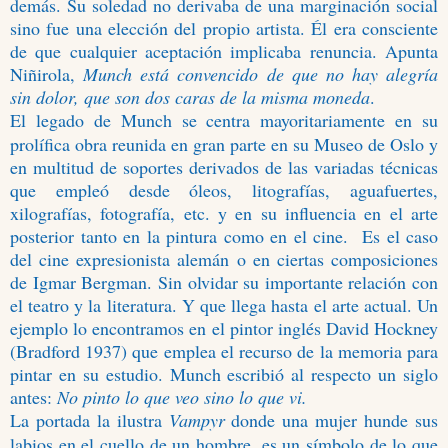
demás. Su soledad no derivaba de una marginación social
sino fue una elección del propio artista. Él era consciente
de que cualquier aceptación implicaba renuncia. Apunta
Niñirola,
Munch está convencido de que no hay alegría
sin dolor, que son dos caras de la misma moneda
.
El legado de Munch se centra mayoritariamente en su
prolífica obra reunida en gran parte en su Museo de Oslo y
en multitud de soportes derivados de las variadas técnicas
que empleó desde óleos, litografías, aguafuertes,
xilografías, fotografía, etc. y en su influencia en el arte
posterior tanto en la pintura como en el cine.
Es el caso
del cine expresionista alemán o en ciertas composiciones
de Igmar Bergman. Sin olvidar su importante relación con
el teatro y la literatura. Y que llega hasta el arte actual. Un
ejemplo lo encontramos en el pintor inglés David Hockney
(Bradford 1937) que emplea el recurso de la memoria para
pintar en su estudio. Munch escribió al respecto un siglo
antes:
No pinto lo que veo sino lo que vi.
La portada la ilustra
Vampyr
donde una mujer hunde sus
labios en el cuello de un hombre, es un símbolo de lo que