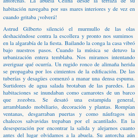
antorchas. La abuela Celina desde la terraza de su
habitación navegaba por sus mares interiores y de vez en
cuando gritaba ¡volverá!
Astrud Gilberto silenció el murmullo de las olas
deshaciéndose contra la escollera y pronto nos sumimos
en la algarabía de la fiesta. Bailando la conga la casa vibró
bajo nuestros pasos. Cuando la música se detuvo la
urbanización entera temblaba. Nos miramos intentando
averiguar qué ocurría. Un rugido ronco de alimaña herida
se propagaba por los cimientos de la edificación. De las
tuberías y desagües comenzó a manar una densa espuma.
Surtidores de agua salada brotaban de las paredes. Las
habitaciones se inundaban como camarotes de un barco
que zozobra. Se desató una estampida general,
arramblando mobiliario, decoración y plantas. Rompían
ventanas, desgarraban puertas y como náufragos sin
chalecos salvavidas trepaban por el acantilado. En la
desesperación por encontrar la salida y alejarnos cuanto
antes del lugar olvidamos a la abuela. Su antorcha aún