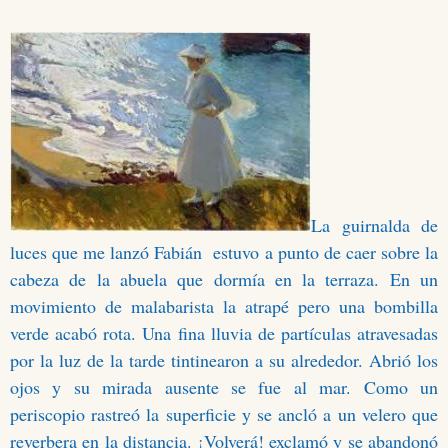
La guirnalda de
luces que me lanzó Fabián estuvo a punto de caer sobre la
cabeza de la abuela que dormía en la terraza. En un
movimiento de malabarista la atrapé pero una bombilla
verde acabó rota. Una fina lluvia de partículas atravesadas
por la luz de la tarde tintinearon a su alrededor. Abrió los
ojos y su mirada ausente se fue al mar. Como un
periscopio rastreó la superficie y se ancló a un velero que
reverbera en la distancia. ¡Volverá! exclamó y se abandonó