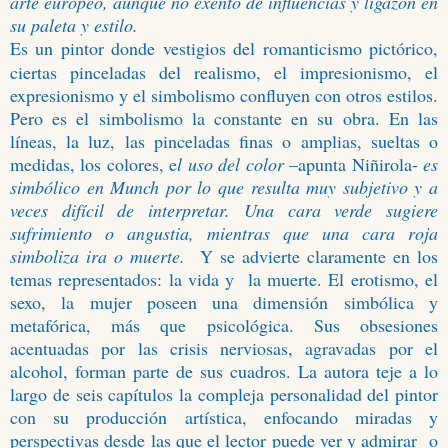
arte europeo, aunque no exento de influencias y ligazón en
su paleta y estilo.
Es un pintor donde vestigios del romanticismo pictórico,
ciertas pinceladas del realismo, el impresionismo, el
expresionismo y el simbolismo confluyen con otros estilos.
Pero es el simbolismo la constante en su obra. En las
líneas, la luz, las pinceladas finas o amplias, sueltas o
medidas, los colores, e
l uso del color
–apunta Niñirola-
es
simbólico en Munch por lo que resulta muy subjetivo y a
veces difícil de interpretar. Una cara
verde sugiere
sufrimiento o angustia, mientras que una cara roja
simboliza ira o muerte.
Y se advierte claramente en los
temas representados: la vida y
la muerte. El erotismo, el
sexo, la mujer poseen una dimensión simbólica y
metafórica, más que psicológica. Sus obsesiones
acentuadas por las crisis nerviosas, agravadas por el
alcohol, forman parte de sus cuadros. La autora teje a lo
largo de seis capítulos la compleja personalidad del pintor
con su producción artística, enfocando miradas y
perspectivas desde las que el lector puede ver y admirar
o