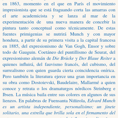
en 1863, momento en el que en París el movimiento
impresionista que se está fraguando corta las amarras con
el arte academicista y se lanza al mar de la
experimentación de
una nueva manera de concebir la
pintura tanto conceptual como técnicamente. De estas
fuentes primigenias se nutrirá Munch y con mayor
hondura, a partir de su primera visita a la capital francesa
en 1885, del expresionismo de Van Gogh, Ensor y sobre
todo de Gauguin. Coetáneo del puntillismo de Seurat, del
expresionismo alemán de
Die Brücke
y
Der Blaue Reiter
a
quienes influirá, del fauvismo francés, del cubismo, del
surrealismo con quien guarda cierta coincidencia onírica.
Pero también la literatura ejerce una gran importancia en
su obra como Dostoievski, Baudelaire, Mallarmé a quien
conoce y retrata o los dramaturgos nórdicos Strinberg e
Ibsen. La música baila entre sus colores en algunos de sus
lienzos. En palabras de Fuensanta Niñirola,
Edvard Munch
es un artista independiente, personalísimo; un jinete
solitario, una estrella que brilla sola en el firmamento del