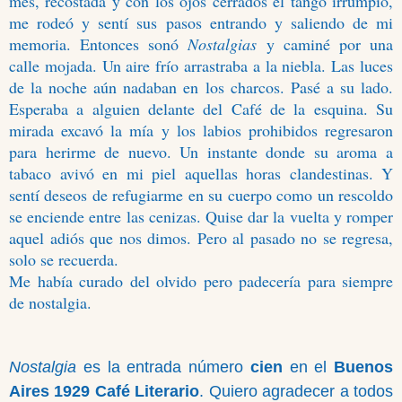
mes, recostada y con los ojos cerrados el tango irrumpió,
me rodeó y sentí sus pasos entrando y saliendo de mi
memoria. Entonces sonó
Nostalgias
y caminé por una
calle mojada. Un aire frío arrastraba a la niebla. Las luces
de la noche aún nadaban en los charcos. Pasé a su lado.
Esperaba a alguien delante del Café de la esquina. Su
mirada excavó la mía y los labios prohibidos regresaron
para herirme de nuevo. Un instante donde su aroma a
tabaco avivó en mi piel aquellas horas clandestinas. Y
sentí deseos de refugiarme en su cuerpo como un rescoldo
se enciende entre las cenizas. Quise dar la vuelta y romper
aquel adiós que nos dimos. Pero al pasado no se regresa,
solo se recuerda.
Me había curado del olvido pero padecería para siempre
de nostalgia.
Nostalgia
es la entrada número
cien
en el
Buenos
Aires 1929 Café Literario
. Quiero agradecer a todos