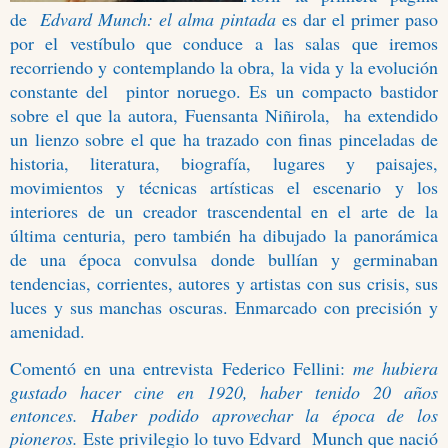
de
Edvard Munch: el alma pintada
es dar el primer paso
por el vestíbulo que conduce a las salas que iremos
recorriendo y contemplando la obra, la vida y la evolución
constante del
pintor noruego. Es un compacto bastidor
sobre el que la autora, Fuensanta Niñirola,
ha extendido
un lienzo sobre el que ha trazado con finas pinceladas de
historia, literatura, biografía, lugares y paisajes,
movimientos y técnicas artísticas el escenario y los
interiores de un creador trascendental en el arte de la
última centuria, pero también ha dibujado la panorámica
de una época convulsa donde bullían y germinaban
tendencias, corrientes, autores y artistas con sus crisis, sus
luces y sus manchas oscuras. Enmarcado con precisión y
amenidad.
Comentó en una entrevista Federico Fellini:
me hubiera
gustado hacer cine en 1920, haber tenido 20 años
entonces. Haber podido aprovechar la época de los
pioneros.
Este privilegio lo tuvo Edvard
Munch que nació