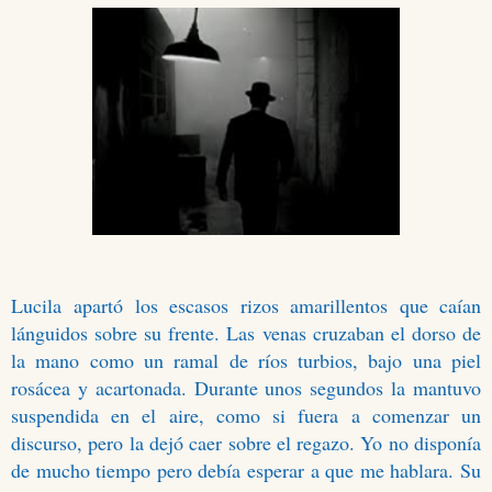
Lucila apartó los escasos rizos amarillentos que caían
lánguidos sobre su frente. Las venas cruzaban el dorso de
la mano como un ramal de ríos turbios, bajo una piel
rosácea y acartonada. Durante unos segundos la mantuvo
suspendida en el aire, como si fuera a comenzar un
discurso, pero la dejó caer sobre el regazo. Yo no disponía
de mucho tiempo pero debía esperar a que me hablara. Su