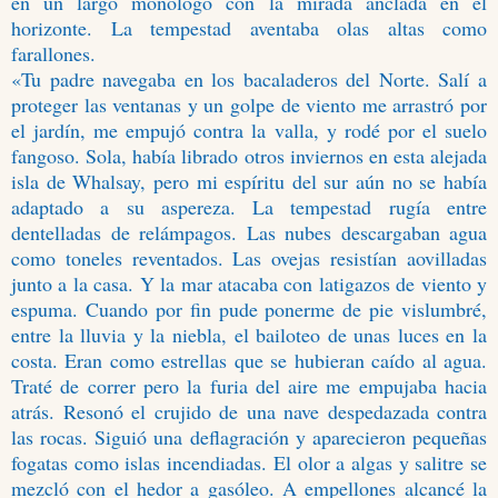
en un largo monólogo con la mirada anclada en el
horizonte. La tempestad aventaba olas altas como
farallones.
«Tu padre navegaba en los bacaladeros del Norte. Salí a
proteger las ventanas y un golpe de viento me arrastró por
el jardín, me empujó contra la valla, y rodé por el suelo
fangoso. Sola, había librado otros inviernos en esta alejada
isla de Whalsay, pero mi espíritu del sur aún no se había
adaptado a su aspereza. La tempestad rugía entre
dentelladas de relámpagos. Las nubes descargaban agua
como toneles reventados. Las ovejas resistían aovilladas
junto a la casa. Y la mar atacaba con latigazos de viento y
espuma. Cuando por fin pude ponerme de pie vislumbré,
entre la lluvia y la niebla, el bailoteo de unas luces en la
costa. Eran como estrellas que se hubieran caído al agua.
Traté de correr pero la furia del aire me empujaba hacia
atrás. Resonó el crujido de una nave despedazada contra
las rocas. Siguió una deflagración y aparecieron pequeñas
fogatas como islas incendiadas. El olor a algas y salitre se
mezcló con el hedor a gasóleo. A empellones alcancé la