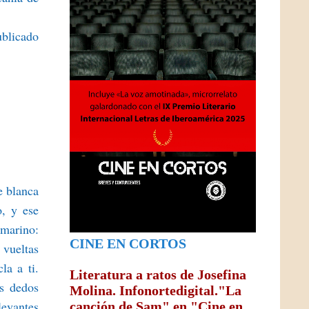
ublicado
e blanca
o, y ese
bmarino:
CINE EN CORTOS
 vueltas
la a ti.
Literatura a ratos de Josefina
is dedos
Molina. Infonortedigital."La
levantes
canción de Sam" en "Cine en