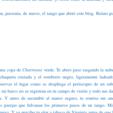
n, presenta, de nuevo, el tango que abrió este blog.
Relato p
 una copa de
Chartreuse
verde. Te abres paso rasgando la nub
 chaqueta cruzada y el sombrero negro, ligeramente ladead
Observas el lugar como se despliega el periscopio de un su
de mi barco no se registran en tu campo de visión y todo me da
ia. Y antes de sucumbir al mareo seguro, tu sonrisa me anc
s parejas que hilvanan los primeros pasos de un tango. M
mesa. Y ya percibo tu olor a tabaco de Virginia antes de que 