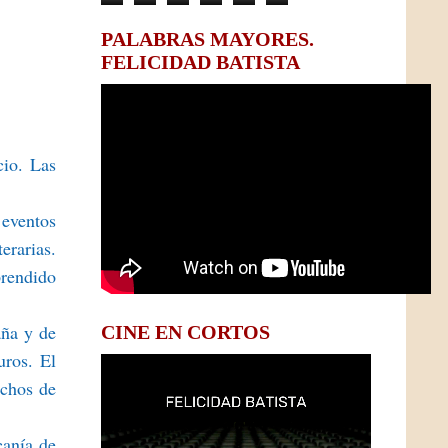
PALABRAS MAYORES.
FELICIDAD BATISTA
cio. Las
 eventos
erarias.
prendido
aña y de
CINE EN CORTOS
uros. El
uchos de
canía de