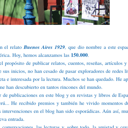
n el relato
Buenos Aires 1929
,
que dio nombre a este espa
150.000
sférica. Hoy, hemos alcanzamos las
.
el propósito de publicar relatos, cuentos, reseñas, artículos y
 sus inicios, no han cesado de pasar exploradores de redes lit
uieta e interesada por la lectura. Muchos se han quedado. He a
 me han descubierto en tantos rincones del mundo.
 de publicaciones en este blog y en revistas y libros de Esp
erú... He recibido premios y también he vivido momentos d
s intervenciones en el blog han sido esporádicas. Aún así, m
eva entrada.
s conversaciones, las lecturas y, sobre todo, la amistad y cer