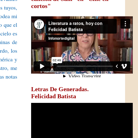
cortos"
s tuyos,
rodea mi
o que el
cielo es
uinas de
rdo, los
mérica y
stro, me
as notas
Letras De Generadas.
Felicidad Batista