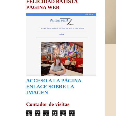
FELICIDAD BATISTA
PÁGINA WEB
ACCESO A LA PÁGINA
ENLACE SOBRE LA
IMAGEN
Contador de visitas
6
7
7
9
2
7