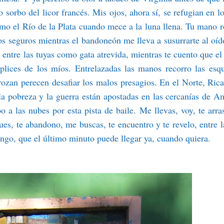
sorbo del licor francés. Mis ojos, ahora sí, se refugian en lo
omo el Río de la Plata cuando mece a la luna llena. Tu mano 
sos seguros mientras el bandoneón me lleva a susurrarte al oíd
entre las tuyas como gata atrevida, mientras te cuento que el 
plices de los míos. Entrelazadas las manos recorro las esq
rozan perecen desafiar los malos presagios. En el Norte, Rica
la pobreza y la guerra están apostadas en las cercanías de A
 a las nubes por esta pista de baile. Me llevas, voy, te arra
ues, te abandono, me buscas, te encuentro y te revelo, entre l
tango, que el último minuto puede llegar ya, cuando quiera.