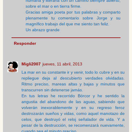
humana y literaria con un camino siempre abierto,
sobre el mar o en tierra firme.
Gracias amiga poeta por tus palabras y comparto
plenamente tu comentario sobre Jorge y su
magnífico trabajo del que me siento tan feliz.
Un abrazo grande
Responder
Migli2007
jueves, 11 abril, 2013
La mar en su constante ir y venir, todo lo cubre y en su
repliegue deja al descubierto verdades olvidadas.
Ritmo preciso, mareas altas y bajas y minutos que
transcurren sin detenerse jamás.
En tus letras he recorrido Bórcor y he sentido la
angustia del abandono de las aguas, sabiendo que
volverán inexorablemente y en su regreso feroz
destrozarán sueños y vidas, como aquel manotazo de
celos, que destruyó el reloj señalador de vida. Y a
pesar de la destrucción, se recomenzará nuevamente,
cuando sea el minuto preciso.