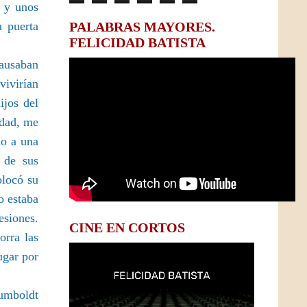
s y unos
 puerta
PALABRAS MAYORES.
FELICIDAD BATISTA
causaban
vivirían
ijos del
edad, me
do a una
 de sus
olocó su
o estaba
esiones.
CINE EN CORTOS
orra las
ugar por
Humboldt