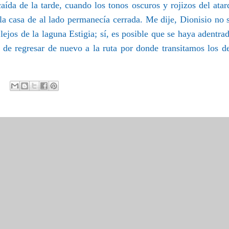
aída de la tarde, cuando los tonos oscuros y rojizos del atar
e la casa de al lado permanecía cerrada. Me dije, Dionisio no 
jos de la laguna Estigia; sí, es posible que se haya adentra
s de regresar de nuevo a la ruta por donde transitamos los d