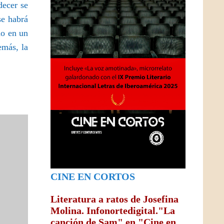
decer se
se habrá
do en un
emás, la
CINE EN CORTOS
Literatura a ratos de Josefina
Molina. Infonortedigital."La
canción de Sam" en "Cine en