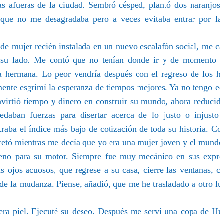
as afueras de la ciudad. Sembró césped, plantó dos naranjo
que no me desagradaba pero a veces evitaba entrar por la
 de mujer recién instalada en un nuevo escalafón social, me 
 a su lado. Me contó que no tenían donde ir y de momento 
a hermana. Lo peor vendría después con el regreso de los h
emente esgrimí la esperanza de tiempos mejores. Ya no tengo 
 Invirtió tiempo y dinero en construir su mundo, ahora reduci
aban fuerzas para disertar acerca de lo justo o injusto
traba el índice más bajo de cotización de toda su historia. C
etó mientras me decía que yo era una mujer joven y el mund
oseno para su motor. Siempre fue muy mecánico en sus expr
 ojos acuosos, que regrese a su casa, cierre las ventanas, c
 de la mudanza. Piense, añadió, que me he trasladado a otro l
era piel. Ejecuté su deseo. Después me serví una copa de 