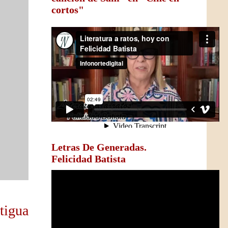
cortos"
Letras De Generadas.
Felicidad Batista
tigua