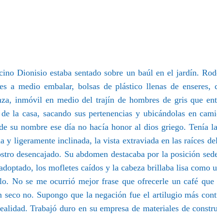
ino Dionisio estaba sentado sobre un baúl en el jardín. Ro
es a medio embalar, bolsas de plástico llenas de enseres, 
za, inmóvil en medio del trajín de hombres de gris que en
 de la casa, sacando sus pertenencias y ubicándolas en cam
de su nombre ese día no hacía honor al dios griego. Tenía l
a y ligeramente inclinada, la vista extraviada en las raíces de
ostro desencajado. Su abdomen destacaba por la posición sed
adoptado, los mofletes caídos y la cabeza brillaba lisa como u
lo. No se me ocurrió mejor frase que ofrecerle un café que
 seco no. Supongo que la negación fue el artilugio más con
realidad. Trabajó duro en su empresa de materiales de constr