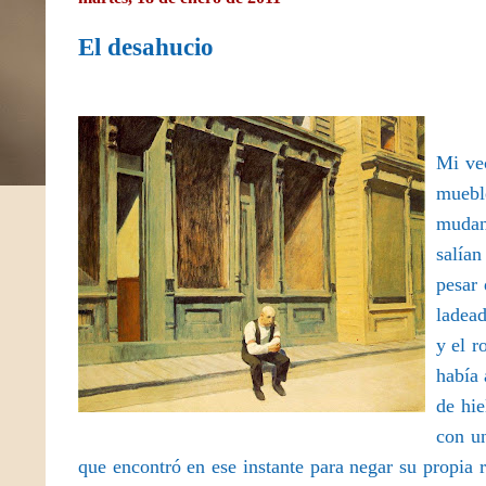
El desahucio
Mi vec
muebl
mudan
salían
pesar 
ladead
y el r
había 
de hie
con un
que encontró en ese instante para negar su propia 