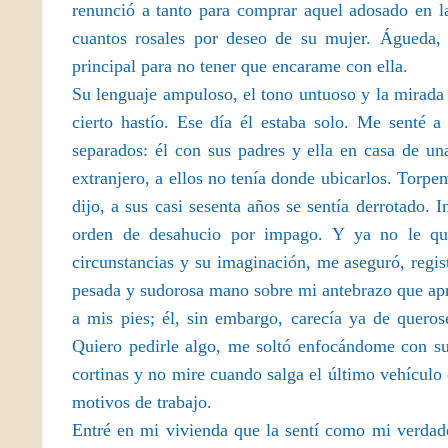
renunció a tanto para comprar aquel adosado en l
cuantos rosales por deseo de su mujer. Águeda, 
principal para no tener que encarame con ella.
Su lenguaje ampuloso, el tono untuoso y la mirada
cierto hastío. Ese día él estaba solo. Me senté
separados: él con sus padres y ella en casa de un
extranjero, a ellos no tenía donde ubicarlos. Torp
dijo, a sus casi sesenta años se sentía derrotado.
orden de desahucio por impago. Y ya no le qued
circunstancias y su imaginación, me aseguró, regis
pesada y sudorosa mano sobre mi antebrazo que apr
a mis pies; él, sin embargo, carecía ya de quer
Quiero pedirle algo, me soltó enfocándome con sus
cortinas y no mire cuando salga el último vehículo
motivos de trabajo.
Entré en mi vivienda que la sentí como mi verdad