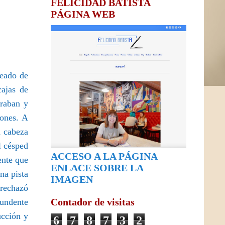
FELICIDAD BATISTA
PÁGINA WEB
deado de
cajas de
traban y
iones. A
a cabeza
l césped
ACCESO A LA PÁGINA
ente que
ENLACE SOBRE LA
na pista
IMAGEN
 rechazó
Contador de visitas
tundente
ucción y
6
7
8
7
3
2