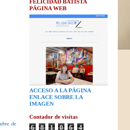
FELICIDAD BATISTA
PÁGINA WEB
ACCESO A LA PÁGINA
ENLACE SOBRE LA
IMAGEN
Contador de visitas
tubre de
6
8
1
0
6
4