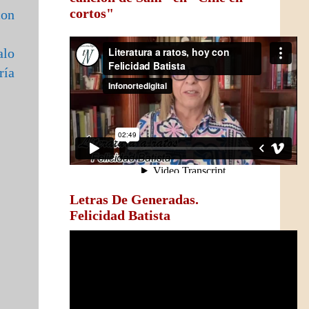
cortos"
con
alo
ría
Letras De Generadas.
Felicidad Batista