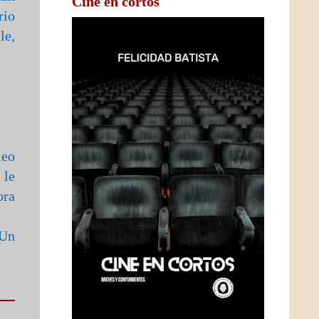
Cine en cortos
rio
le,
leo
 le
ora
 Un