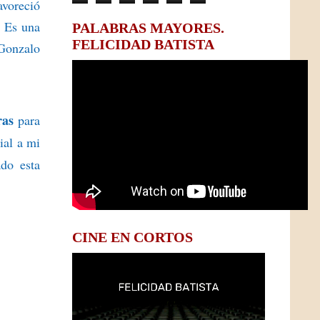
avoreció
. Es una
PALABRAS MAYORES.
FELICIDAD BATISTA
 Gonzalo
ras
para
ial a mi
ado esta
CINE EN CORTOS