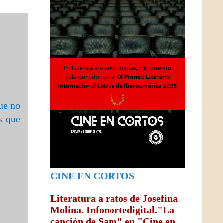
ue no
s que
CINE EN CORTOS
Literatura a ratos de Josefina
Molina. Infonortedigital."La
canción de Sam" en "Cine en