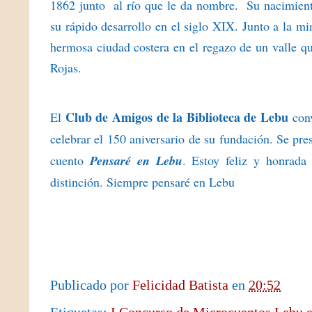
1862 junto
al río que le da nombre.
Su nacimient
su rápido desarrollo en el siglo XIX. Junto a la mi
hermosa ciudad costera en el regazo de un valle q
Rojas.
Club de Amigos de la Biblioteca de Lebu
El
con
celebrar el 150 aniversario de su fundación.
Se pre
cuento
Pensaré en Lebu
. Estoy feliz y honrada
distinción. Siempre pensaré en Lebu
Publicado por
Felicidad Batista
en
20:52
Etiquetas:
I Concurso de Microcuentos Lebu e