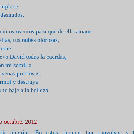
complace
 desnudos.
acimos oscuros para que de ellos mane
ellas, tus nubes olorosas,
íteme
evo David todas la cuerdas,
on mi semilla
 venas preciosas
ármol y destruya
 te baje a la belleza
05 octubre, 2012
tir alegrías. En estos tiempos tan convulsos y 