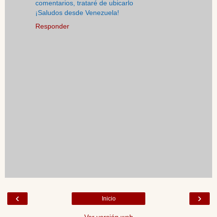
comentarios, trataré de ubicarlo
¡Saludos desde Venezuela!
Responder
‹
›
Inicio